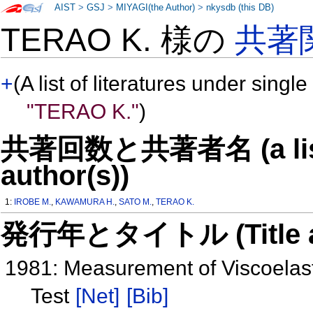
AIST
>
GSJ
>
MIYAGI(the Author)
>
nkysdb (this DB)
TERAO K. 様の
共著
+
(A list of literatures under single
"TERAO K."
)
共著回数と共著者名 (a list o
author(s))
1:
IROBE M.
,
KAWAMURA H.
,
SATO M.
,
TERAO K.
発行年とタイトル (Title and 
1981: Measurement of Viscoelast
Test
[Net]
[Bib]