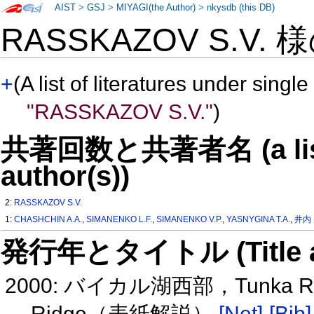
AIST
>
GSJ
>
MIYAGI(the Author)
>
nkysdb (this DB)
RASSKAZOV S.V. 
+
(A list of literatures under single
"RASSKAZOV S.V."
)
共著回数と共著者名 (a list o
author(s))
2:
RASSKAZOV S.V.
1:
CHASHCHIN A.A.
,
SIMANENKO L.F.
,
SIMANENKO V.P.
,
YASNYGINA T.A.
,
井内
発行年とタイトル (Title and 
2000: バイカル湖西部，Tunka Ri
Ridge（表紙解説）
[Net]
[Bib]