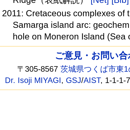
2011: Cretaceous complexes of t
Samarga island arc: geochemi
hole on Moneron Island (Sea 
ご意見・お問い合わせ /
〒305-8567
茨城県つくば市東1
Dr. Isoji MIYAGI
,
GSJ
/
AIST
, 1-1-1-