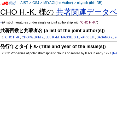
AIST
>
GSJ
>
MIYAGI(the Author)
>
nkysdb (this DB)
CHO H.-K. 様の
共著関連データ
+
(A list of literatures under single or joint authorship with
"CHO H.-K."
)
共著回数と共著者名 (a list of the joint author(s))
1:
CHO H.-K.
,
CHOI W.
,
KIM Y.
,
LEE K.-M.
,
MASSIE S.T.
,
PARK J.H.
,
SASANO Y.
,
Y
発行年とタイトル (Title and year of the issue(s))
2003: Properties of polar stratospheric clouds observed by ILAS in early 1997
[Ne