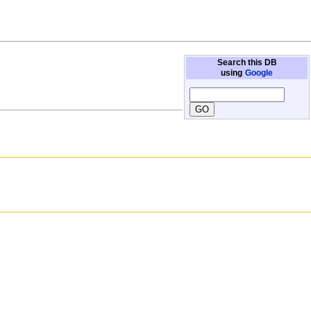
Search this DB
using
Google