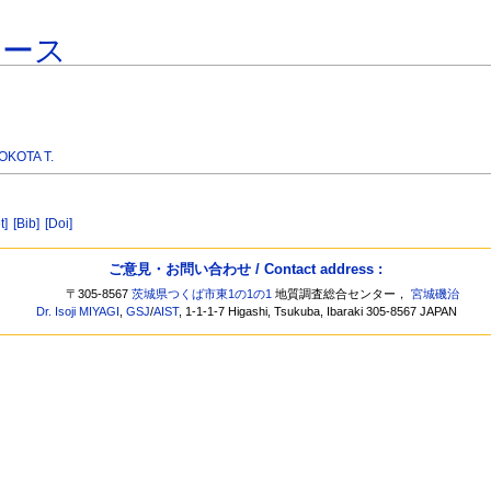
ベース
OKOTA T.
t]
[Bib]
[Doi]
ご意見・お問い合わせ / Contact address :
〒305-8567
茨城県つくば市東1の1の1
地質調査総合センター，
宮城磯治
Dr. Isoji MIYAGI
,
GSJ
/
AIST
, 1-1-1-7 Higashi, Tsukuba, Ibaraki 305-8567 JAPAN