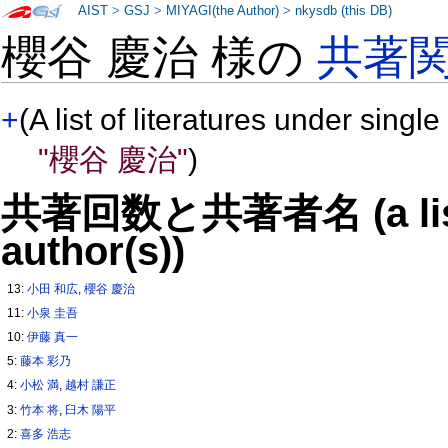
AIST
>
GSJ
>
MIYAGI(the Author)
>
nkysdb (this DB)
櫻谷 慶治 様の
共著
+
(A list of literatures under single
"櫻谷 慶治"
)
共著回数と共著者名 (a list o
author(s))
13:
小田 和広
,
櫻谷 慶治
11:
小泉 圭吾
10:
伊藤 真一
5:
藤本 彩乃
4:
小松 満
,
越村 謙正
3:
竹本 将
,
臼木 陽平
2:
喜多 浩志