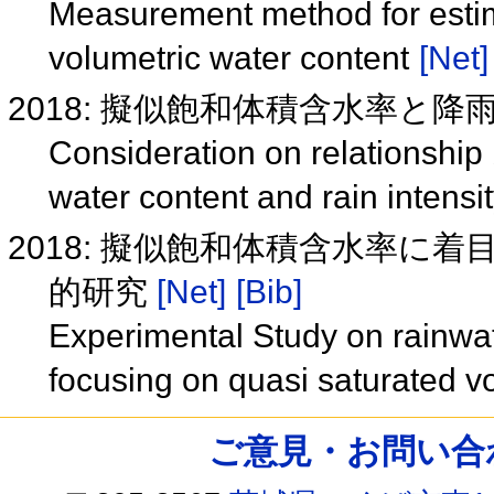
Measurement method for estima
volumetric water content
[Net]
2018: 擬似飽和体積含水率と
Consideration on relationship
water content and rain intensi
2018: 擬似飽和体積含水率に
的研究
[Net]
[Bib]
Experimental Study on rainwat
focusing on quasi saturated v
ご意見・お問い合わせ /