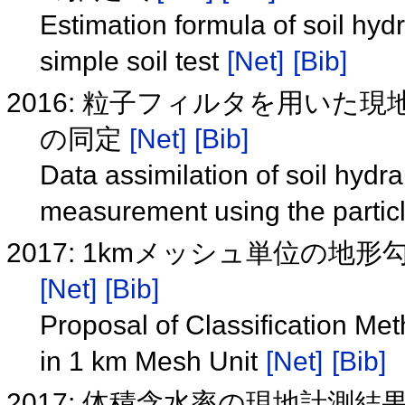
Estimation formula of soil hyd
simple soil test
[Net]
[Bib]
2016: 粒子フィルタを用い
の同定
[Net]
[Bib]
Data assimilation of soil hydr
measurement using the particle
2017: 1kmメッシュ単位の
[Net]
[Bib]
Proposal of Classification Me
in 1 km Mesh Unit
[Net]
[Bib]
2017: 体積含水率の現地計測