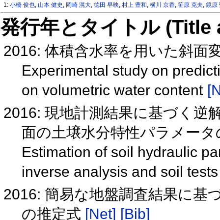
1:
小橋 俊也
,
山本 健史
,
岡崎 滉大
,
徳田 早映
,
村上 豊和
,
横川 京香
,
笹原 克夫
,
鏡原
発行年とタイトル (Title and 
2016: 体積含水率を用いた斜
Experimental study on predict
on volumetric water content
[N
2016: 現地計測結果に基づく
面の土壌水分特性パラメータ
Estimation of soil hydraulic p
inverse analysis and soil test
2016: 簡易な地盤調査結果に
の推定式
[Net]
[Bib]