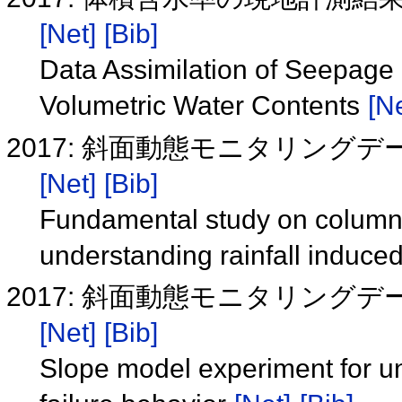
[Net]
[Bib]
Data Assimilation of Seepage
Volumetric Water Contents
[Ne
2017: 斜面動態モニタリン
[Net]
[Bib]
Fundamental study on column b
understanding rainfall induced
2017: 斜面動態モニタリン
[Net]
[Bib]
Slope model experiment for un