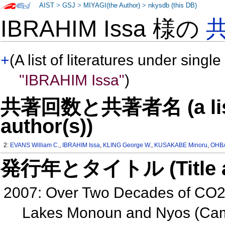
AIST
>
GSJ
>
MIYAGI(the Author)
>
nkysdb (this DB)
IBRAHIM Issa 様の
+
(A list of literatures under single
"IBRAHIM Issa"
)
共著回数と共著者名 (a list o
author(s))
2:
EVANS William C.
,
IBRAHIM Issa
,
KLING George W.
,
KUSAKABE Minoru
,
OHBA
発行年とタイトル (Title and 
2007: Over Two Decades of CO2 
Lakes Monoun and Nyos (Cam