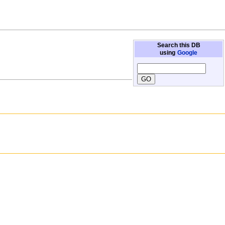
Search this DB
using
Google