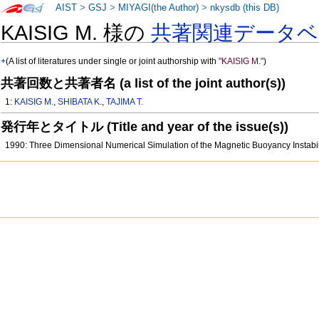
AIST
>
GSJ
>
MIYAGI(the Author)
>
nkysdb (this DB)
KAISIG M. 様の
共著関連データベ
+
(A list of literatures under single or joint authorship with
"KAISIG M."
)
共著回数と共著者名 (a list of the joint author(s))
1:
KAISIG M.
,
SHIBATA K.
,
TAJIMA T.
発行年とタイトル (Title and year of the issue(s))
1990: Three Dimensional Numerical Simulation of the Magnetic Buoyancy Instabil