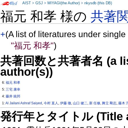
AIST
>
GSJ
>
MIYAGI(the Author)
>
nkysdb (this DB)
福元 和孝 様の
共著
+
(A list of literatures under single
"福元 和孝"
)
共著回数と共著者名 (a list o
author(s))
6:
福元 和孝
5:
三宅 康幸
4:
藤井 統邦
1:
Al Jailani Ashraf Saiyed
,
今村 直人
,
伊藤 徹
,
山口 健二
,
新 任修
,
舞立 剛志
,
藤木 
発行年とタイトル (Title and 