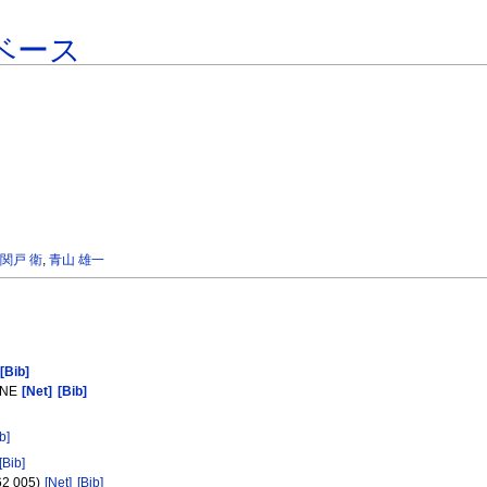
ベース
,
関戸 衛
,
青山 雄一
[Bib]
LENE
[Net]
[Bib]
b]
[Bib]
062 005)
[Net]
[Bib]