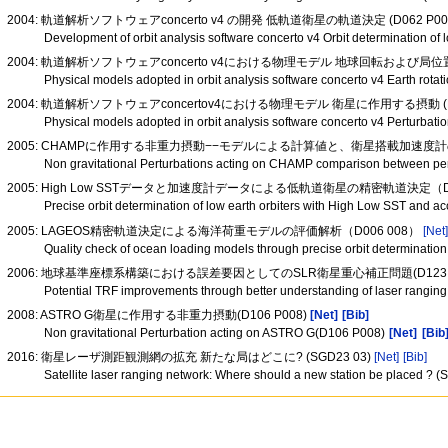
2004: 軌道解析ソフトウェアconcerto v4 の開発 低軌道衛星の軌道決定 (D062 P00
Development of orbit analysis software concerto v4 Orbit determination of
2004: 軌道解析ソフトウェアconcerto v4における物理モデル 地球回転および局位置変動
Physical models adopted in orbit analysis software concerto v4 Earth rota
2004: 軌道解析ソフトウェアconcertov4における物理モデル 衛星に作用する摂動 (D0
Physical models adopted in orbit analysis software concerto v4 Perturbati
2005: CHAMPに作用する非重力摂動−−モデルによる計算値と、衛星搭載加速度計の
Non gravitational Perturbations acting on CHAMP comparison between pe
2005: High Low SSTデータと加速度計データによる低軌道衛星の精密軌道決定（D0
Precise orbit determination of low earth orbiters with High Low SST and 
2005: LAGEOS精密軌道決定による海洋荷重モデルの評価解析（D006 008）
[Net
Quality check of ocean loading models through precise orbit determinatio
2006: 地球基準座標系構築における誤差要因としてのSLR衛星重心補正問題(D123 
Potential TRF improvements through better understanding of laser ranging
2008: ASTRO G衛星に作用する非重力摂動(D106 P008)
[Net]
[Bib]
Non gravitational Perturbation acting on ASTRO G(D106 P008)
[Net]
[Bib
2016: 衛星レーザ測距観測網の拡充 新たな局はどこに? (SGD23 03)
[Net]
[Bib]
Satellite laser ranging network: Where should a new station be placed ? 