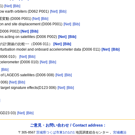
1)
[Net]
[Bib]
 low earth orbiters (D062 P001)
[Net]
[Bib]
 (D006 P001)
[Net]
[Bib]
tion and site displacement (D006 P001)
[Net]
[Bib]
06 P002)
[Net]
[Bib]
ons acting on satellites (D006 P002)
[Net]
[Bib]
計測値の比較−−（D006 011）
[Net]
[Bib]
rturbation model and onboard accelerometer data (D006 011)
[Net]
[Bib]
06 010）
[Net]
[Bib]
accelerometer (D006 010)
[Net]
[Bib]
]
[Bib]
n of LAGEOS satellites (D006 008)
[Net]
[Bib]
006)
[Net]
[Bib]
 target signature effects(D123 006)
[Net]
[Bib]
]
(SGD23 03)
[Net]
[Bib]
ご意見・お問い合わせ / Contact address :
〒305-8567
茨城県つくば市東1の1の1
地質調査総合センター，
宮城磯治