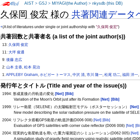
AIST
>
GSJ
>
MIYAGI(the Author)
>
nkysdb (this DB)
久保岡 俊宏 様の
共著関連データ
+
(A list of literatures under single or joint authorship with
"久保岡 俊宏"
)
共著回数と共著者名 (a list of the joint author(s))
13:
久保岡 俊宏
11:
大坪 俊通
9:
後藤 忠広
2:
山本 圭香
,
松本 晃治
1:
APPLEBY Graham
,
ホビガー トーマス
,
中沢 清
,
市川 隆一
,
松尾 功二
,
福田 洋一
発行年とタイトル (Title and year of the issue(s))
1994: 形成直後の月軌道の変化
[Net]
[Bib]
Variation of the Moon's Orbit just after its Formation
[Net]
[Bib]
1999: リレー衛星（SELENE）の太陽輻射圧モデル（ポスターセッション）
[Net]
New model describing the solar radiation pressure on the satellite of SE
2004: リフレクタ搭載GPS衛星の軌道評価(D006 008)
[Net]
[Bib]
Evaluation of GPS satellites with corner cube reflector (D006 008)
[Net]
[Bi
2004: 現実的な衛星軌道を用いた重力場測定のシミュレーション(D062 005)
[Net]
A simulation study of gravity field recovery using realistic satellite orbit (D