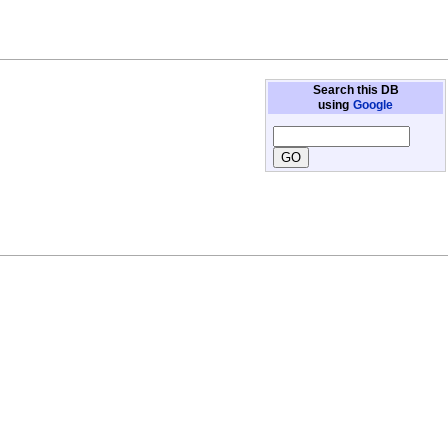
Search this DB
using
Google