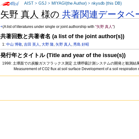
AIST
>
GSJ
>
MIYAGI(the Author)
>
nkysdb (this DB)
矢野 真人 様の
共著関連データベ
+
(A list of literatures under single or joint authorship with
"矢野 真人"
)
共著回数と共著者名 (a list of the joint author(s))
1:
中山 博敬
,
吉田 英人
,
大野 隆
,
矢野 真人
,
秀島 好昭
発行年とタイトル (Title and year of the issue(s))
1998: 土壌面での炭酸ガスフラックス測定 土壌呼吸計測システムの開発と観測結
Measurement of CO2 flux at soil surface Development of a soil respiratio