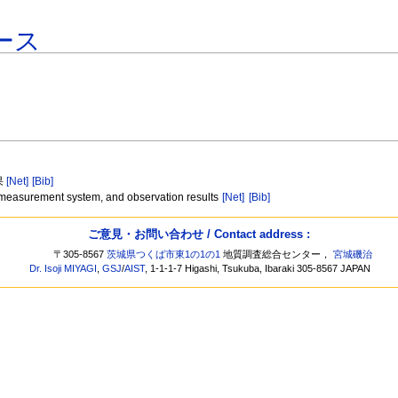
ース
果
[Net]
[Bib]
n measurement system, and observation results
[Net]
[Bib]
ご意見・お問い合わせ / Contact address :
〒305-8567
茨城県つくば市東1の1の1
地質調査総合センター，
宮城磯治
Dr. Isoji MIYAGI
,
GSJ
/
AIST
, 1-1-1-7 Higashi, Tsukuba, Ibaraki 305-8567 JAPAN