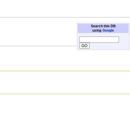
Search this DB
using
Google