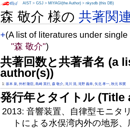
AIST
>
GSJ
>
MIYAGI(the Author)
>
nkysdb (this DB)
森 敬介 様の
共著関
+
(A list of literatures under single
"森 敬介"
)
共著回数と共著者名 (a list o
author(s))
1:
坂本 泉
,
外村 隆臣
,
島崎 英行
,
森 敬介
,
滝川 清
,
滝野 義幸
,
矢北 孝一
,
秋元 和實
発行年とタイトル (Title and 
2013: 音響装置、自律型モ
トによる水俣湾内外の地形、