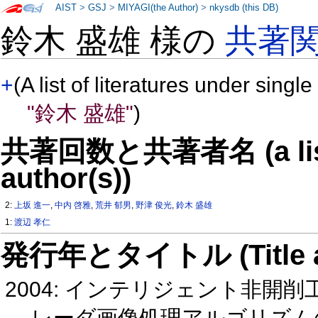
AIST
>
GSJ
>
MIYAGI(the Author)
>
nkysdb (this DB)
鈴木 盛雄 様の
共著
+
(A list of literatures under single
"鈴木 盛雄"
)
共著回数と共著者名 (a list o
author(s))
2:
上坂 進一
,
中内 啓雅
,
荒井 郁男
,
野津 俊光
,
鈴木 盛雄
1:
渡辺 孝仁
発行年とタイトル (Title and 
2004: インテリジェント非開
レーダ画像処理アルゴリズム