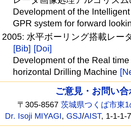
Development of the Intelligent
GPR system for forward looki
2005: 水平ボーリング搭載
[Bib]
[Doi]
Development of the Real time
horizontal Drilling Machine
[Ne
ご意見・お問い合わせ /
〒305-8567
茨城県つくば市東1
Dr. Isoji MIYAGI
,
GSJ
/
AIST
, 1-1-1-