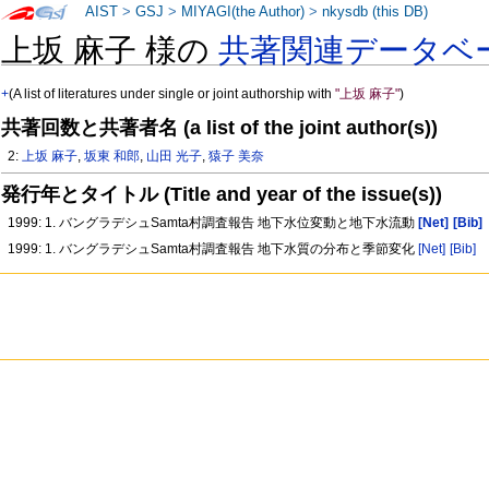
AIST
>
GSJ
>
MIYAGI(the Author)
>
nkysdb (this DB)
上坂 麻子 様の
共著関連データベ
+
(A list of literatures under single or joint authorship with
"上坂 麻子"
)
共著回数と共著者名 (a list of the joint author(s))
2:
上坂 麻子
,
坂東 和郎
,
山田 光子
,
猿子 美奈
発行年とタイトル (Title and year of the issue(s))
1999: 1. バングラデシュSamta村調査報告 地下水位変動と地下水流動
[Net]
[Bib]
1999: 1. バングラデシュSamta村調査報告 地下水質の分布と季節変化
[Net]
[Bib]