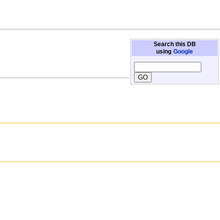
Search this DB
using
Google