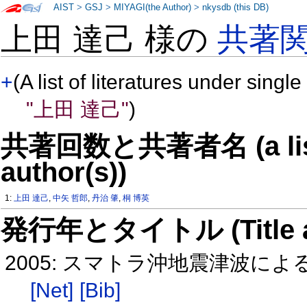
AIST
>
GSJ
>
MIYAGI(the Author)
>
nkysdb (this DB)
上田 達己 様の
共著
+
(A list of literatures under single
"上田 達己"
)
共著回数と共著者名 (a list o
author(s))
1:
上田 達己
,
中矢 哲郎
,
丹治 肇
,
桐 博英
発行年とタイトル (Title and 
2005: スマトラ沖地震津波
[Net]
[Bib]