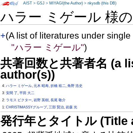
AIST
>
GSJ
>
MIYAGI(the Author)
>
nkysdb (this DB)
ハラー ミゲール 様
+
(A list of literatures under single
"ハラー ミゲール"
)
共著回数と共著者名 (a list o
author(s))
4:
ハラー ミゲール
,
元木 昭寿
,
折橋 裕二
,
角野 浩史
3:
安間 了
,
平田 大二
2:
ラモス ビクター
,
岩野 英樹
,
長尾 敬介
1:
CHRISTIMASSYグループ
,
三部 賢治
,
岩森 光
発行年とタイトル (Title and 