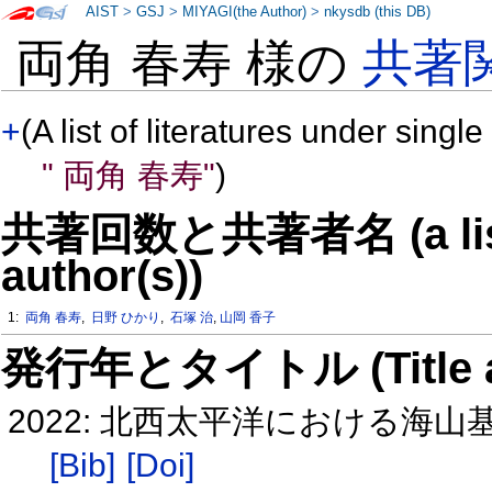
AIST
>
GSJ
>
MIYAGI(the Author)
>
nkysdb (this DB)
両角 春寿 様の
共著
+
(A list of literatures under single
" 両角 春寿"
)
共著回数と共著者名 (a list o
author(s))
1:
両角 春寿
,
日野 ひかり
,
石塚 治
,
山岡 香子
発行年とタイトル (Title and 
2022: 北西太平洋における海
[Bib]
[Doi]