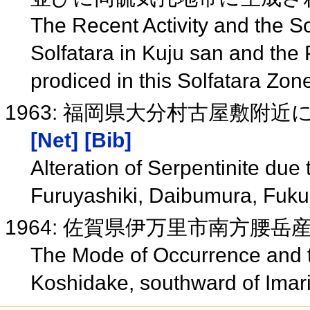
The Recent Activity and the S
Solfatara in Kuju san and the 
prodiced in this Solfatara Zo
1963: 福岡県大分村古屋敷附
[Net]
[Bib]
Alteration of Serpentinite due t
Furuyashiki, Daibumura, Fuk
1964: 佐賀県伊万里市南方腰
The Mode of Occurrence and t
Koshidake, southward of Imari