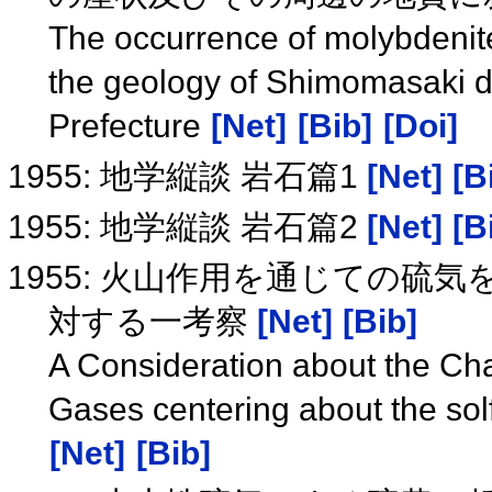
The occurrence of molybdenite
the geology of Shimomasaki d
Prefecture
[Net]
[Bib]
[Doi]
1955: 地学縦談 岩石篇1
[Net]
[B
1955: 地学縦談 岩石篇2
[Net]
[B
1955: 火山作用を通じての硫
対する一考察
[Net]
[Bib]
A Consideration about the Ch
Gases centering about the sol
[Net]
[Bib]