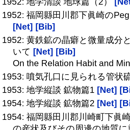
1952: 地学清談 地球篇（2）
[Ne
1952: 福岡縣田川郡下眞崎のPe
[Net]
[Bib]
1952: 黄鉄鉱の晶癖と微量成
いて
[Net]
[Bib]
On the Relation Habit and Min
1953: 噴気孔口に見られる管
1953: 地学縦談 鉱物篇1
[Net]
[B
1954: 地学縦談 鉱物篇2
[Net]
[B
1954: 福岡縣田川郡川崎町下
の産状及びその周邊の地質に