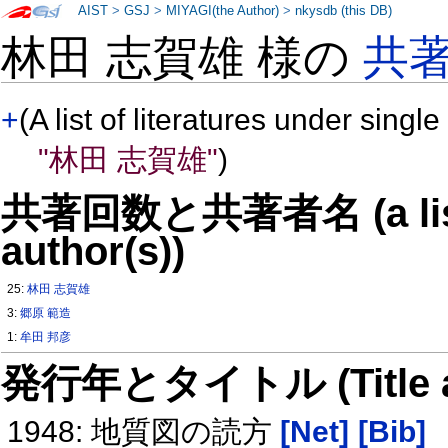
AIST
>
GSJ
>
MIYAGI(the Author)
>
nkysdb (this DB)
林田 志賀雄 様の
共
+
(A list of literatures under single
"林田 志賀雄"
)
共著回数と共著者名 (a list o
author(s))
25:
林田 志賀雄
3:
郷原 範造
1:
牟田 邦彦
発行年とタイトル (Title and 
1948: 地質図の読方
[Net]
[Bib]