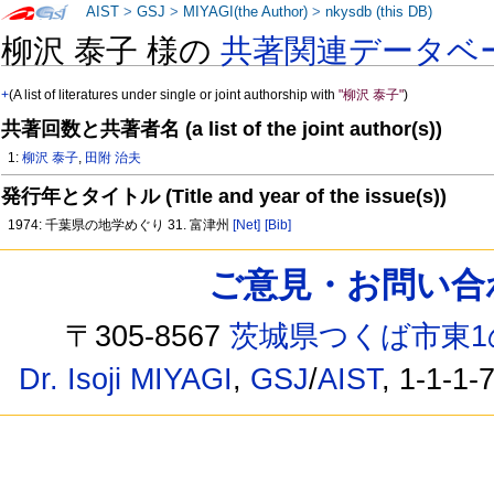
AIST
>
GSJ
>
MIYAGI(the Author)
>
nkysdb (this DB)
柳沢 泰子 様の
共著関連データベ
+
(A list of literatures under single or joint authorship with
"柳沢 泰子"
)
共著回数と共著者名 (a list of the joint author(s))
1:
柳沢 泰子
,
田附 治夫
発行年とタイトル (Title and year of the issue(s))
1974: 千葉県の地学めぐり 31. 富津州
[Net]
[Bib]
ご意見・お問い合わせ /
〒305-8567
茨城県つくば市東1
Dr. Isoji MIYAGI
,
GSJ
/
AIST
, 1-1-1-