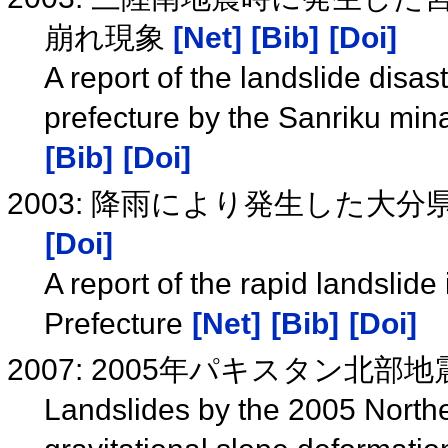
崩れ現象
[Net]
[Bib]
[Doi]
A report of the landslide disas
prefecture by the Sanriku mi
[Bib]
[Doi]
2003: 降雨により発生した大
[Doi]
A report of the rapid landslide 
Prefecture
[Net]
[Bib]
[Doi]
2007: 2005年パキスタン北
Landslides by the 2005 North