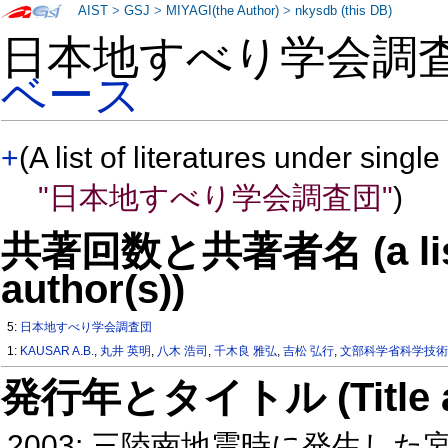
AIST
>
GSJ
>
MIYAGI(the Author)
>
nkysdb (this DB)
日本地すべり学会調
ベース
+
(A list of literatures under single
"日本地すべり学会調査団"
)
共著回数と共著者名 (a list o
author(s))
5:
日本地すべり学会調査団
1:
KAUSAR A.B.
,
丸井 英明
,
八木 浩司
,
千木良 雅弘
,
吉松 弘行
,
文部科学省科学技術振
発行年とタイトル (Title and 
2003: 三陸南地震時に発生し