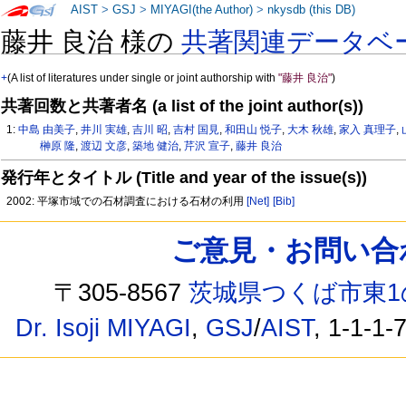
AIST
>
GSJ
>
MIYAGI(the Author)
>
nkysdb (this DB)
藤井 良治 様の
共著関連データベ
+
(A list of literatures under single or joint authorship with
"藤井 良治"
)
共著回数と共著者名 (a list of the joint author(s))
1:
中島 由美子
,
井川 実雄
,
吉川 昭
,
吉村 国見
,
和田山 悦子
,
大木 秋雄
,
家入 真理子
,
榊原 隆
,
渡辺 文彦
,
築地 健治
,
芹沢 宣子
,
藤井 良治
発行年とタイトル (Title and year of the issue(s))
2002: 平塚市域での石材調査における石材の利用
[Net]
[Bib]
ご意見・お問い合わせ /
〒305-8567
茨城県つくば市東1
Dr. Isoji MIYAGI
,
GSJ
/
AIST
, 1-1-1-