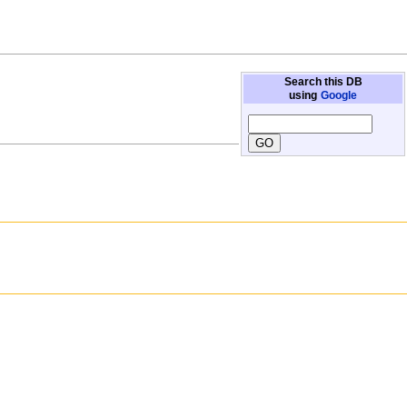
Search this DB
using
Google