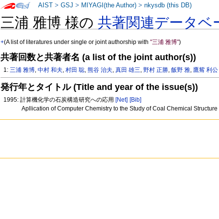
AIST
>
GSJ
>
MIYAGI(the Author)
>
nkysdb (this DB)
三浦 雅博 様の
共著関連データベ
+
(A list of literatures under single or joint authorship with
"三浦 雅博"
)
共著回数と共著者名 (a list of the joint author(s))
1:
三浦 雅博
,
中村 和夫
,
村田 聡
,
熊谷 治夫
,
真田 雄三
,
野村 正勝
,
飯野 雅
,
鷹觜 利公
発行年とタイトル (Title and year of the issue(s))
1995: 計算機化学の石炭構造研究への応用
[Net]
[Bib]
Apllication of Computer Chemistry to the Study of Coal Chemical Structure