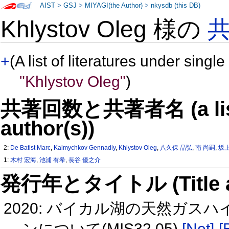
AIST
>
GSJ
>
MIYAGI(the Author)
>
nkysdb (this DB)
Khlystov Oleg 様の
+
(A list of literatures under single
"Khlystov Oleg"
)
共著回数と共著者名 (a list o
author(s))
2:
De Batist Marc
,
Kalmychkov Gennadiy
,
Khlystov Oleg
,
八久保 晶弘
,
南 尚嗣
,
坂上
1:
木村 宏海
,
池浦 有希
,
長谷 優之介
発行年とタイトル (Title and 
2020: バイカル湖の天然ガ
ンについて(MIS32 05)
[Net]
[