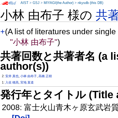
AIST
>
GSJ
>
MIYAGI(the Author)
>
nkysdb (this DB)
小林 由布子 様の
共
+
(A list of literatures under single
"小林 由布子"
)
共著回数と共著者名 (a list o
author(s))
2:
安井 真也
,
小林 由布子
,
高橋 正樹
1:
入佐 穂高
,
宮地 直道
発行年とタイトル (Title and 
2008: 富士火山青木ヶ原玄武
[Doi]