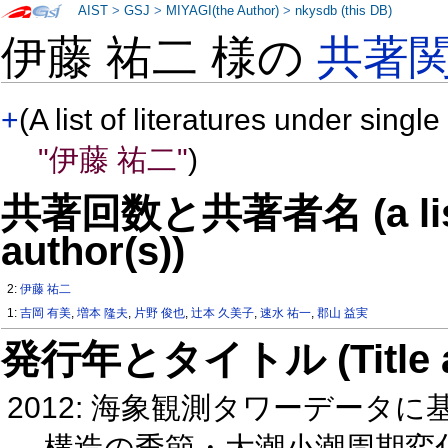
AIST
>
GSJ
>
MIYAGI(the Author)
>
nkysdb (this DB)
伊藤 祐二 様の
共著
+
(A list of literatures under single
"伊藤 祐二"
)
共著回数と共著者名 (a list o
author(s))
2:
伊藤 祐二
1:
吉岡 有美
,
増本 隆夫
,
片野 俊也
,
辻本 久美子
,
速水 祐一
,
郡山 益実
発行年とタイトル (Title and 
2012: 海象観測タワーデー
構造の季節・大潮小潮周期変