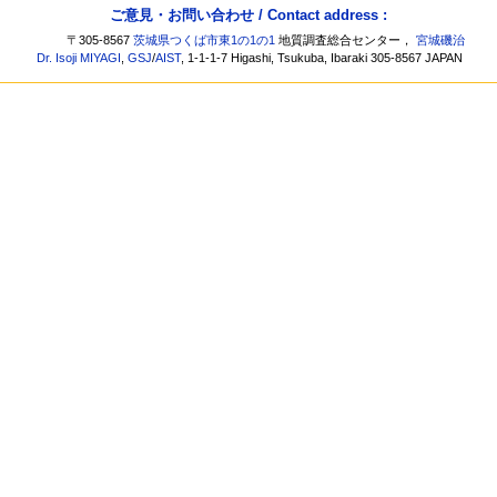
ご意見・お問い合わせ / Contact address :
〒305-8567
茨城県つくば市東1の1の1
地質調査総合センター，
宮城磯治
Dr. Isoji MIYAGI
,
GSJ
/
AIST
, 1-1-1-7 Higashi, Tsukuba, Ibaraki 305-8567 JAPAN