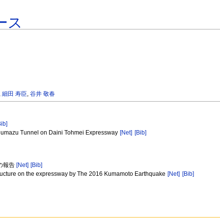
ース
,
細田 寿臣
,
谷井 敬春
Bib]
nd Numazu Tunnel on Daini Tohmei Expressway
[Net]
[Bib]
果の報告
[Net]
[Bib]
k structure on the expressway by The 2016 Kumamoto Earthquake
[Net]
[Bib]