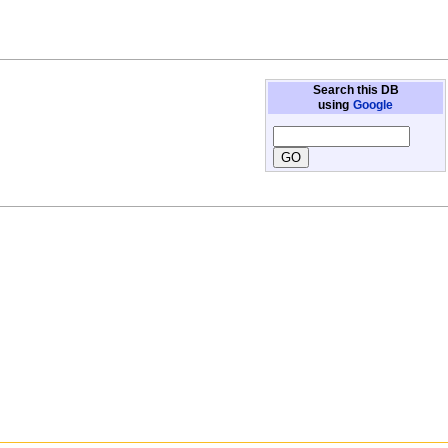
Search this DB
using
Google