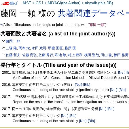
AIST
>
GSJ
>
MIYAGI(the Author)
>
nkysdb (this DB)
藤岡 一頼 様の
共著関連データベ
+
(A list of literatures under single or joint authorship with
"藤岡 一頼"
)
共著回数と共著者名 (a list of the joint author(s))
5:
藤岡 一頼
2:
三塚 隆
,
岡本 栄
,
永田 政司
,
甲斐 国臣
,
藤原 優
1:
佐藤 哲夫
,
佐藤 尚弘
,
佐藤 秀行
,
和地 敬
,
村上 豊和
,
横田 聖哉
,
田山 聡
,
篠田 雅男
発行年とタイトル (Title and year of the issue(s))
2001: 洪積層地山における中壁工法の検証 第二東名高速道路 沼津トンネル
[Net]
[
Verification of Inner Wall Construction Method in Diluvial Deposit Grou
2016: 落石安定性の常時モニタリング（序報）
[Net]
[Bib]
Continuous monitoring of the rock stability (preliminary report)
[Net]
[Bib]
2017: 「平成28 年熊本地震」による高速道路の土工構造物における変状調査結
Report on the result of the transformation investigation on the earthwor
2017: 切土のり面の長期的な経年変化に関する実態調査の分析
[Net]
[Bib]
2017: 落石安定性の常時モニタリング
[Net]
[Bib]
Continuous monitoring of the rock stability
[Net]
[Bib]