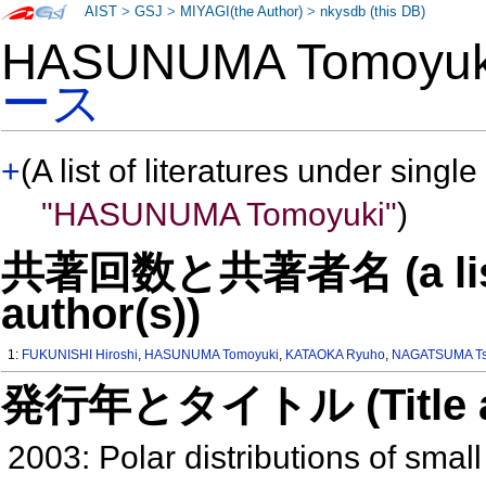
AIST
>
GSJ
>
MIYAGI(the Author)
>
nkysdb (this DB)
HASUNUMA Tomoyu
ース
+
(A list of literatures under single
"HASUNUMA Tomoyuki"
)
共著回数と共著者名 (a list o
author(s))
1:
FUKUNISHI Hiroshi
,
HASUNUMA Tomoyuki
,
KATAOKA Ryuho
,
NAGATSUMA T
発行年とタイトル (Title and 
2003: Polar distributions of sma