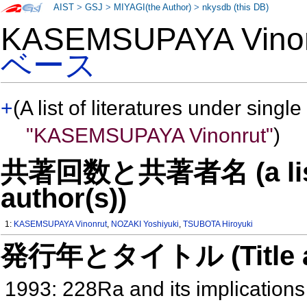
AIST
>
GSJ
>
MIYAGI(the Author)
>
nkysdb (this DB)
KASEMSUPAYA Vino
ベース
+
(A list of literatures under single
"KASEMSUPAYA Vinonrut"
)
共著回数と共著者名 (a list o
author(s))
1:
KASEMSUPAYA Vinonrut
,
NOZAKI Yoshiyuki
,
TSUBOTA Hiroyuki
発行年とタイトル (Title and 
1993: 228Ra and its implications