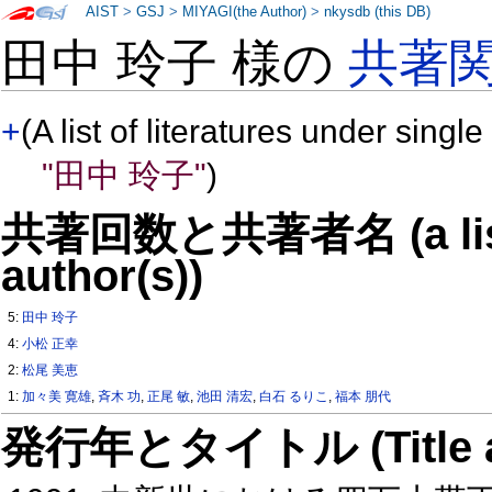
AIST
>
GSJ
>
MIYAGI(the Author)
>
nkysdb (this DB)
田中 玲子 様の
共著
+
(A list of literatures under single
"田中 玲子"
)
共著回数と共著者名 (a list o
author(s))
5:
田中 玲子
4:
小松 正幸
2:
松尾 美恵
1:
加々美 寛雄
,
斉木 功
,
正尾 敏
,
池田 清宏
,
白石 るりこ
,
福本 朋代
発行年とタイトル (Title and 