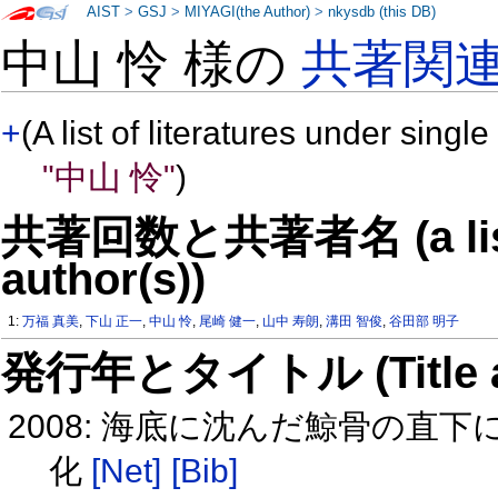
AIST
>
GSJ
>
MIYAGI(the Author)
>
nkysdb (this DB)
中山 怜 様の
共著関
+
(A list of literatures under single
"中山 怜"
)
共著回数と共著者名 (a list o
author(s))
1:
万福 真美
,
下山 正一
,
中山 怜
,
尾崎 健一
,
山中 寿朗
,
溝田 智俊
,
谷田部 明子
発行年とタイトル (Title and 
2008: 海底に沈んだ鯨骨の
化
[Net]
[Bib]