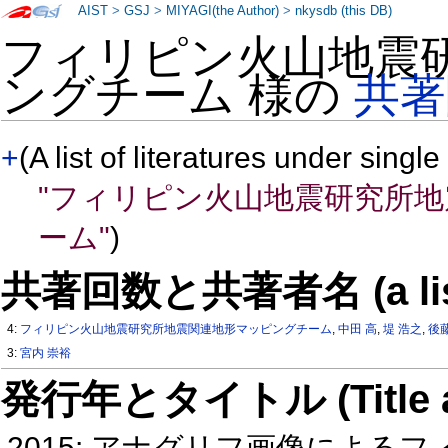
AIST
>
GSJ
>
MIYAGI(the Author)
>
nkysdb (this DB)
フィリピン火山地震
ングチーム 様の
共著
+
(A list of literatures under single
"フィリピン火山地震研究所
ーム"
)
共著回数と共著者名 (a list of
4:
フィリピン火山地震研究所地震関連地形マッピングチーム
,
中田 高
,
堤 浩之
,
後
3:
宮内 崇裕
発行年とタイトル (Title and 
2015: アナグリフ画像によ