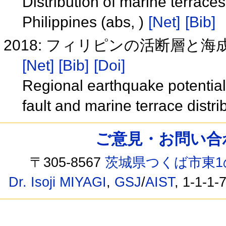
Distribution of marine terrace
Philippines (abs, )
[Net]
[Bib]
2018: フィリピンの活断層
[Net]
[Bib]
[Doi]
Regional earthquake potential
fault and marine terrace distri
ご意見・お問い合わせ /
〒305-8567
茨城県つくば市東1
Dr. Isoji MIYAGI
,
GSJ
/
AIST
, 1-1-1-