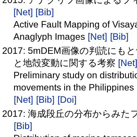
[Net]
[Bib]
Active Fault Mapping of Visay
Anaglyph Images
[Net]
[Bib]
2017: 5mDEM画像の判読
と地殻変動に関する考察
[Net
Preliminary study on distribut
movements in the Philippines
[Net]
[Bib]
[Doi]
2017: 海成段丘の分布から
[Bib]