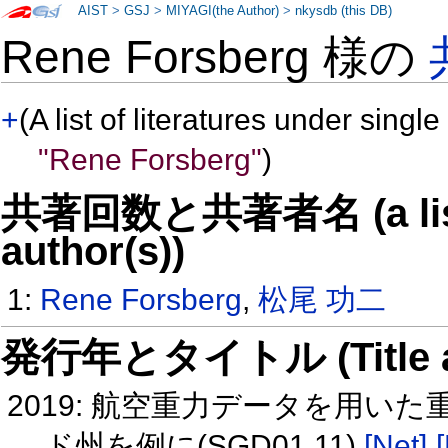
AIST
>
GSJ
>
MIYAGI(the Author)
>
nkysdb (this DB)
Rene Forsberg 様の
+
(A list of literatures under single
"Rene Forsberg"
)
共著回数と共著者名 (a list o
author(s))
1:
Rene Forsberg
,
松尾 功二
発行年とタイトル (Title and 
2019: 航空重力データを用
ド州を例に(SGD01 11)
[Net]
[