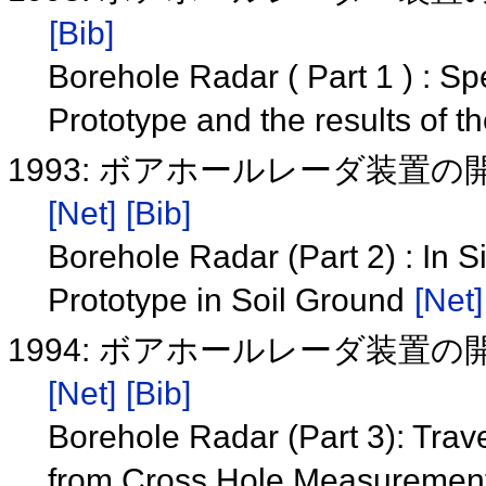
[Bib]
Borehole Radar ( Part 1 ) : Sp
Prototype and the results of t
1993: ボアホールレーダ装置
[Net]
[Bib]
Borehole Radar (Part 2) : In Si
Prototype in Soil Ground
[Net]
1994: ボアホールレーダ装置
[Net]
[Bib]
Borehole Radar (Part 3): Trav
from Cross Hole Measurement