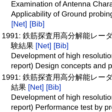
Examination of Antenna Charac
Applicability of Ground probin
[Net]
[Bib]
1991: 鉄筋探査用高分解能レ
験結果
[Net]
[Bib]
Development of high resolution
report) Design concepts and 
1991: 鉄筋探査用高分解能レ
結果
[Net]
[Bib]
Development of high resolution
report) Performance test by p