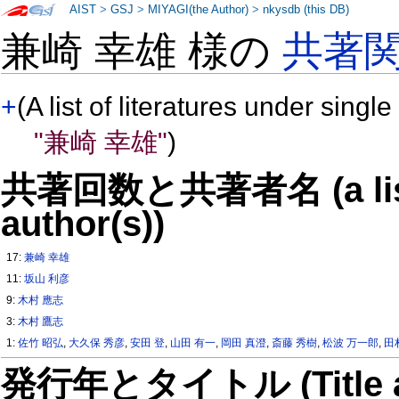
AIST
>
GSJ
>
MIYAGI(the Author)
>
nkysdb (this DB)
兼崎 幸雄 様の
共著
+
(A list of literatures under single
"兼崎 幸雄"
)
共著回数と共著者名 (a list o
author(s))
17:
兼崎 幸雄
11:
坂山 利彦
9:
木村 應志
3:
木村 鷹志
1:
佐竹 昭弘
,
大久保 秀彦
,
安田 登
,
山田 有一
,
岡田 真澄
,
斎藤 秀樹
,
松波 万一郎
,
田
発行年とタイトル (Title and 