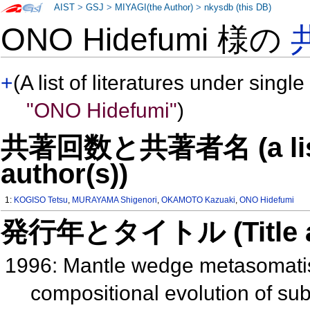
AIST
>
GSJ
>
MIYAGI(the Author)
>
nkysdb (this DB)
ONO Hidefumi 様の
+
(A list of literatures under single
"ONO Hidefumi"
)
共著回数と共著者名 (a list o
author(s))
1:
KOGISO Tetsu
,
MURAYAMA Shigenori
,
OKAMOTO Kazuaki
,
ONO Hidefumi
発行年とタイトル (Title and 
1996: Mantle wedge metasomati
compositional evolution of su