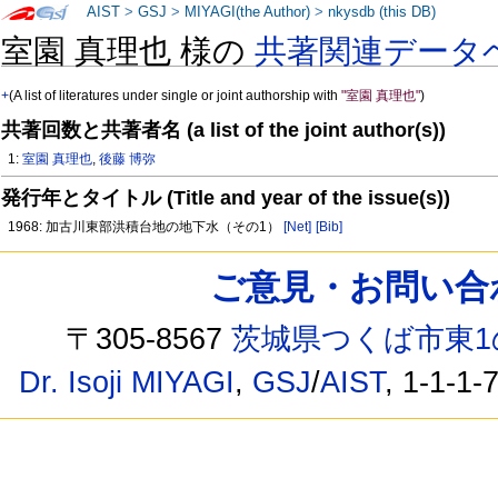
AIST
>
GSJ
>
MIYAGI(the Author)
>
nkysdb (this DB)
室園 真理也 様の
共著関連データ
+
(A list of literatures under single or joint authorship with
"室園 真理也"
)
共著回数と共著者名 (a list of the joint author(s))
1:
室園 真理也
,
後藤 博弥
発行年とタイトル (Title and year of the issue(s))
1968: 加古川東部洪積台地の地下水（その1）
[Net]
[Bib]
ご意見・お問い合わせ /
〒305-8567
茨城県つくば市東1
Dr. Isoji MIYAGI
,
GSJ
/
AIST
, 1-1-1-