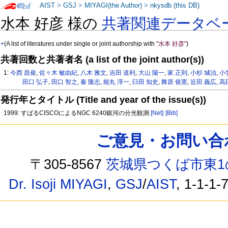
AIST
>
GSJ
>
MIYAGI(the Author)
>
nkysdb (this DB)
水本 好彦 様の
共著関連データベ
+
(A list of literatures under single or joint authorship with
"水本 好彦"
)
共著回数と共著者名 (a list of the joint author(s))
1:
今西 昌俊
,
佐々木 敏由紀
,
八木 雅文
,
吉田 道利
,
大山 陽一
,
家 正則
,
小杉 城治
,
小
田口 弘子
,
田口 智之
,
秦 隆志
,
能丸 淳一
,
臼田 知史
,
舞原 俊憲
,
近田 義広
,
高
発行年とタイトル (Title and year of the issue(s))
1999: すばるCISCOによるNGC 6240銀河の分光観測
[Net]
[Bib]
ご意見・お問い合わせ /
〒305-8567
茨城県つくば市東1
Dr. Isoji MIYAGI
,
GSJ
/
AIST
, 1-1-1-