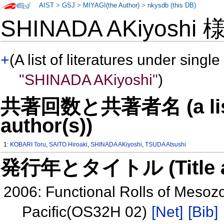
AIST
>
GSJ
>
MIYAGI(the Author)
>
nkysdb (this DB)
SHINADA AKiyoshi
+
(A list of literatures under single
"SHINADA AKiyoshi"
)
共著回数と共著者名 (a list o
author(s))
1:
KOBARI Toru
,
SAITO Hiroaki
,
SHINADA AKiyoshi
,
TSUDA Atsushi
発行年とタイトル (Title and 
2006: Functional Rolls of Mesoz
Pacific(OS32H 02)
[Net]
[Bib]