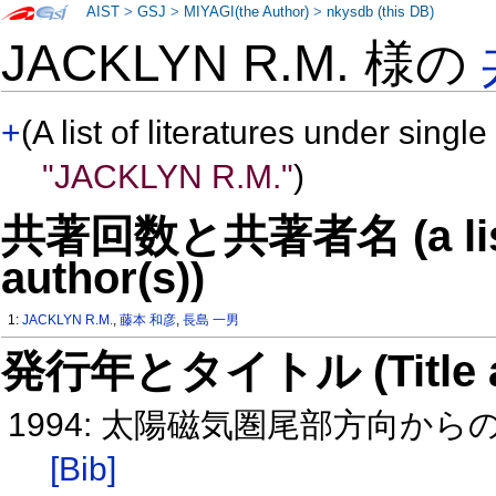
AIST
>
GSJ
>
MIYAGI(the Author)
>
nkysdb (this DB)
JACKLYN R.M. 様の
+
(A list of literatures under single
"JACKLYN R.M."
)
共著回数と共著者名 (a list o
author(s))
1:
JACKLYN R.M.
,
藤本 和彦
,
長島 一男
発行年とタイトル (Title and 
1994: 太陽磁気圏尾部方向からの宇宙
[Bib]