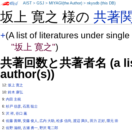
AIST
>
GSJ
>
MIYAGI(the Author)
>
nkysdb (this DB)
坂上 寛之 様の
共著
+
(A list of literatures under single
"坂上 寛之"
)
共著回数と共著者名 (a list o
author(s))
12:
坂上 寛之
10:
鈴木 康弘
9:
内田 主税
6:
杉戸 信彦
,
石黒 聡士
5:
沢 祥
,
谷口 薫
4:
佐藤 善輝
,
安藤 俊人
,
広内 大助
,
松多 信尚
,
渡辺 満久
,
田力 正好
,
隈元 崇
2:
佐野 滋樹
,
古瀬 勇一
,
野沢 竜二郎