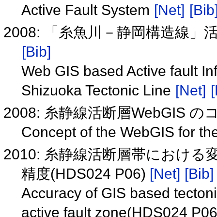
Active Fault System
[Net]
[Bib
2008: 「糸魚川－静岡構造線
[Bib]
Web GIS based Active fault In
Shizuoka Tectonic Line
[Net]
[
2008: 糸静線活断層WebGIS のコ
Concept of the WebGIS for the
2010: 糸静線活断層帯におけ
精度(HDS024 P06)
[Net]
[Bib]
Accuracy of GIS based tectoni
active fault zone(HDS024 P0