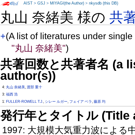
AIST
>
GSJ
>
MIYAGI(the Author)
>
nkysdb (this DB)
丸山 奈緒美 様の
共
+
(A list of literatures under single
"丸山 奈緒美"
)
共著回数と共著者名 (a list o
author(s))
4:
丸山 奈緒美
,
渡部 重十
3:
福西 浩
1:
FULLER-ROWELL T.J.
,
シレー ルガー
,
フェイア ベラ
,
藤原 均
発行年とタイトル (Title and 
1997: 大規模大気重力波によ