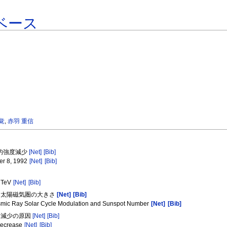
ベース
 覚
,
赤羽 重信
前兆的強度減少
[Net]
[Bib]
er 8, 1992
[Net]
[Bib]
1 TeV
[Net]
[Bib]
る太陽磁気圏の大きさ
[Net]
[Bib]
osmic Ray Solar Cycle Modulation and Sunspot Number
[Net]
[Bib]
ュ減少の原因
[Net]
[Bib]
 decrease
[Net]
[Bib]