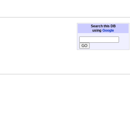
Search this DB
using
Google