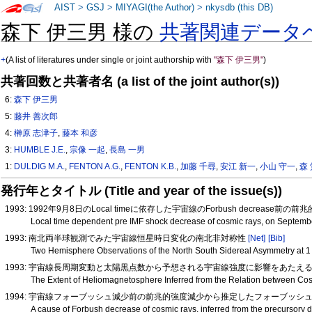
AIST
>
GSJ
>
MIYAGI(the Author)
>
nkysdb (this DB)
森下 伊三男 様の
共著関連データ
+
(A list of literatures under single or joint authorship with
"森下 伊三男"
)
共著回数と共著者名 (a list of the joint author(s))
6:
森下 伊三男
5:
藤井 善次郎
4:
榊原 志津子
,
藤本 和彦
3:
HUMBLE J.E.
,
宗像 一起
,
長島 一男
1:
DULDIG M.A.
,
FENTON A.G.
,
FENTON K.B.
,
加藤 千尋
,
安江 新一
,
小山 守一
,
森
発行年とタイトル (Title and year of the issue(s))
1993: 1992年9月8日のLocal timeに依存した宇宙線のForbush decrease前の
Local time dependent pre IMF shock decrease of cosmic rays, on Septemb
1993: 南北両半球観測でみた宇宙線恒星時日変化の南北非対称性
[Net]
[Bib]
Two Hemisphere Observations of the North South Sidereal Asymmetry at 
1993: 宇宙線長周期変動と太陽黒点数から予想される宇宙線強度に影響をあたえ
The Extent of Heliomagnetosphere Inferred from the Relation between C
1994: 宇宙線フォーブッシュ減少前の前兆的強度減少から推定したフォーブッシ
A cause of Forbush decrease of cosmic rays, inferred from the precursory