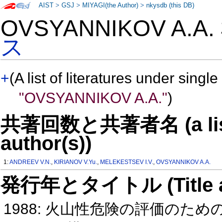
AIST
>
GSJ
>
MIYAGI(the Author)
>
nkysdb (this DB)
OVSYANNIKOV A.A
ス
+
(A list of literatures under single
"OVSYANNIKOV A.A."
)
共著回数と共著者名 (a list o
author(s))
1:
ANDREEV V.N.
,
KIRIANOV V.Yu.
,
MELEKESTSEV I.V.
,
OVSYANNIKOV A.A.
発行年とタイトル (Title and 
1988: 火山性危険の評価のため