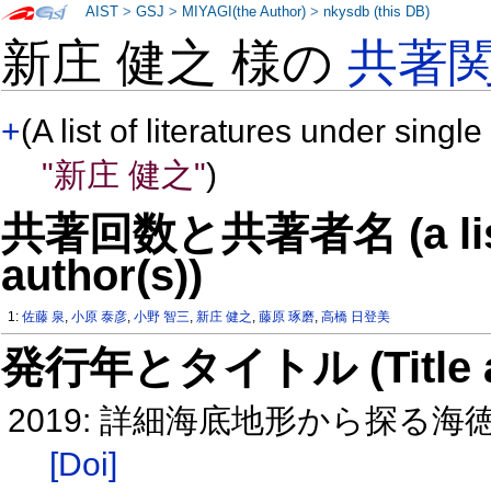
AIST
>
GSJ
>
MIYAGI(the Author)
>
nkysdb (this DB)
新庄 健之 様の
共著
+
(A list of literatures under single
"新庄 健之"
)
共著回数と共著者名 (a list o
author(s))
1:
佐藤 泉
,
小原 泰彦
,
小野 智三
,
新庄 健之
,
藤原 琢磨
,
高橋 日登美
発行年とタイトル (Title and 
2019: 詳細海底地形から探る海徳
[Doi]