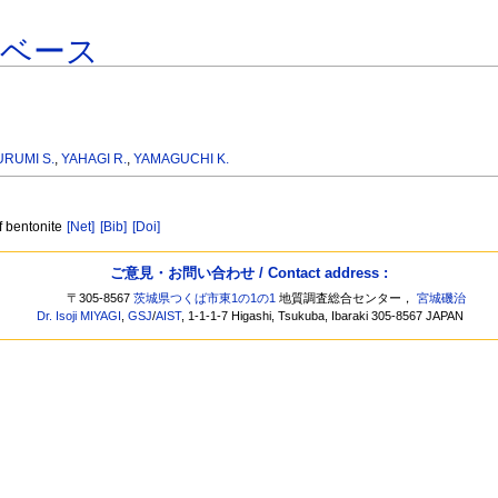
タベース
URUMI S.
,
YAHAGI R.
,
YAMAGUCHI K.
f bentonite
[Net]
[Bib]
[Doi]
ご意見・お問い合わせ / Contact address :
〒305-8567
茨城県つくば市東1の1の1
地質調査総合センター，
宮城磯治
Dr. Isoji MIYAGI
,
GSJ
/
AIST
, 1-1-1-7 Higashi, Tsukuba, Ibaraki 305-8567 JAPAN