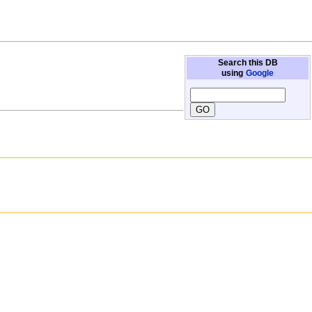
Search this DB
using
Google