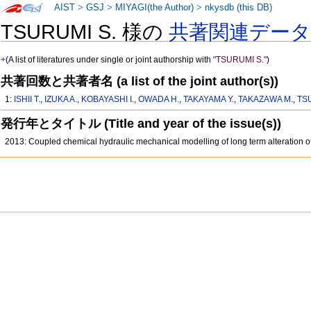
AIST
>
GSJ
>
MIYAGI(the Author)
>
nkysdb (this DB)
TSURUMI S. 様の
共著関連デー
+
(A list of literatures under single or joint authorship with
"TSURUMI S."
)
共著回数と共著者名 (a list of the joint author(s))
1:
ISHII T.
,
IZUKA A.
,
KOBAYASHI I.
,
OWADA H.
,
TAKAYAMA Y.
,
TAKAZAWA M.
,
TS
発行年とタイトル (Title and year of the issue(s))
2013: Coupled chemical hydraulic mechanical modelling of long term alteration o