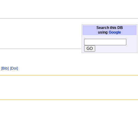
Search this DB
using
Google
[Bib]
[Doi]