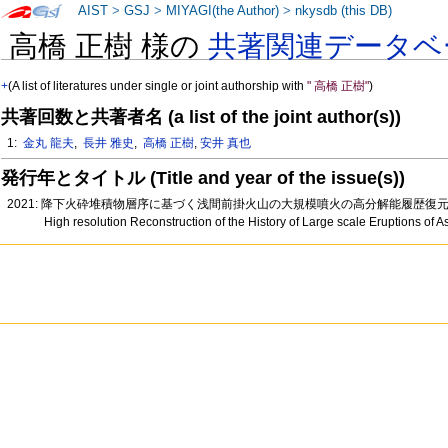
AIST
>
GSJ
>
MIYAGI(the Author)
>
nkysdb (this DB)
高橋 正樹 様の
共著関連データベ
+
(A list of literatures under single or joint authorship with
" 高橋 正樹"
)
共著回数と共著者名 (a list of the joint author(s))
1:
金丸 龍夫
,
長井 雅史
,
高橋 正樹
,
安井 真也
発行年とタイトル (Title and year of the issue(s))
2021: 降下火砕堆積物層序に基づく浅間前掛火山の大規模噴火の高分解能履歴復
High resolution Reconstruction of the History of Large scale Eruptions of