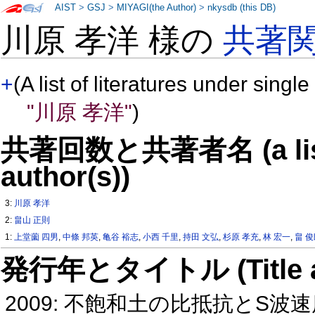
AIST
>
GSJ
>
MIYAGI(the Author)
>
nkysdb (this DB)
川原 孝洋 様の
共著
+
(A list of literatures under single
"川原 孝洋"
)
共著回数と共著者名 (a list o
author(s))
3:
川原 孝洋
2:
畠山 正則
1:
上堂薗 四男
,
中條 邦英
,
亀谷 裕志
,
小西 千里
,
持田 文弘
,
杉原 孝充
,
林 宏一
,
畠 
発行年とタイトル (Title and 
2009: 不飽和土の比抵抗とS