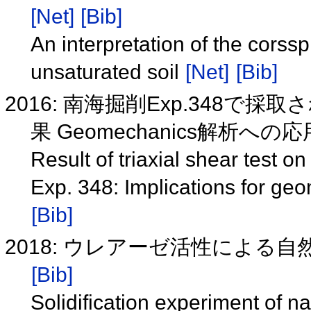
[Net]
[Bib]
An interpretation of the corsspl
unsaturated soil
[Net]
[Bib]
2016: 南海掘削Exp.348
果 Geomechanics解析への応用 
Result of triaxial shear test
Exp. 348: Implications for g
[Bib]
2018: ウレアーゼ活性による
[Bib]
Solidification experiment of 