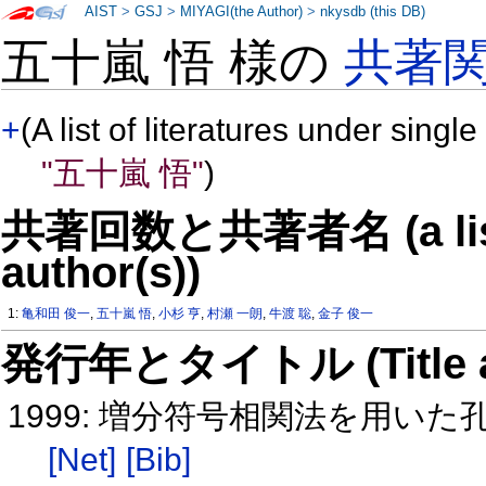
AIST
>
GSJ
>
MIYAGI(the Author)
>
nkysdb (this DB)
五十嵐 悟 様の
共著
+
(A list of literatures under single
"五十嵐 悟"
)
共著回数と共著者名 (a list o
author(s))
1:
亀和田 俊一
,
五十嵐 悟
,
小杉 亨
,
村瀬 一朗
,
牛渡 聡
,
金子 俊一
発行年とタイトル (Title and 
1999: 増分符号相関法を用い
[Net]
[Bib]