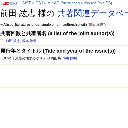
AIST
>
GSJ
>
MIYAGI(the Author)
>
nkysdb (this DB)
前田 紘志 様の
共著関連データベ
+
(A list of literatures under single or joint authorship with
"前田 紘志"
)
共著回数と共著者名 (a list of the joint author(s))
1:
前田 紘志
,
根本 敬義
発行年とタイトル (Title and year of the issue(s))
1974: 千葉県の地学めぐり 2. 嶺岡山系
[Net]
[Bib]