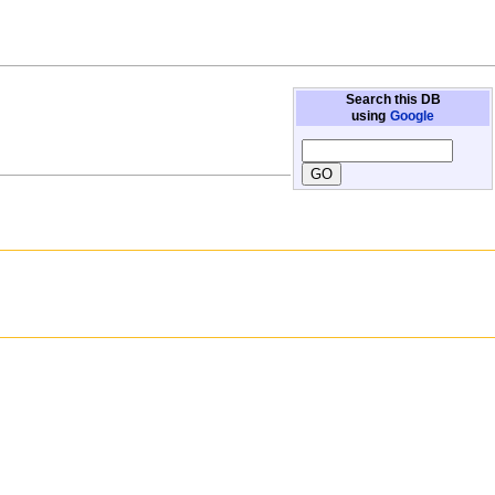
Search this DB
using
Google