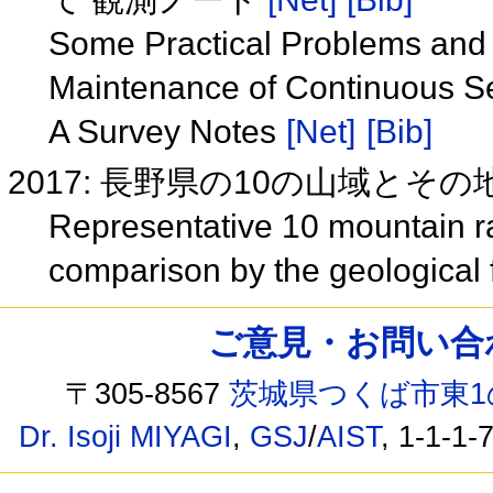
Some Practical Problems and 
Maintenance of Continuous S
A Survey Notes
[Net]
[Bib]
2017: 長野県の10の山域とそ
Representative 10 mountain r
comparison by the geological
ご意見・お問い合わせ /
〒305-8567
茨城県つくば市東1
Dr. Isoji MIYAGI
,
GSJ
/
AIST
, 1-1-1-