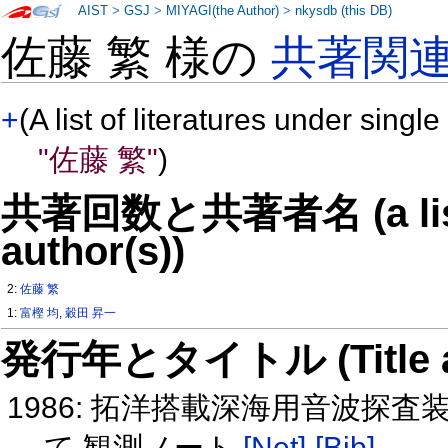
AIST
>
GSJ
>
MIYAGI(the Author)
>
nkysdb (this DB)
佐藤 繁 様の
共著関
+
(A list of literatures under single
"佐藤 繁"
)
共著回数と共著者名 (a list o
author(s))
2:
佐藤 繁
1:
富樫 均
,
穀田 昇一
発行年とタイトル (Title and 
1986: 拓洋搭載深海用音波探
て 観測ノート
[Net]
[Bib]