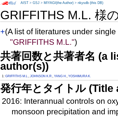
AIST
>
GSJ
>
MIYAGI(the Author)
>
nkysdb (this DB)
GRIFFITHS M.L. 様
+
(A list of literatures under single
"GRIFFITHS M.L."
)
共著回数と共著者名 (a list o
author(s))
1:
GRIFFITHS M.L.
,
JOHNSON K.R.
,
YANG H.
,
YOSHIMURA K.
発行年とタイトル (Title and 
2016: Interannual controls on oxy
monsoon precipitation and imp