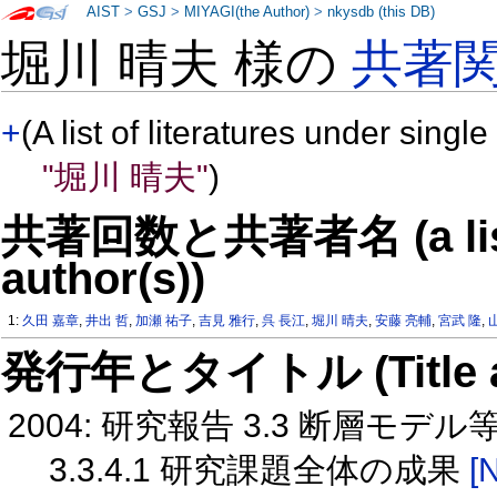
AIST
>
GSJ
>
MIYAGI(the Author)
>
nkysdb (this DB)
堀川 晴夫 様の
共著
+
(A list of literatures under single
"堀川 晴夫"
)
共著回数と共著者名 (a list o
author(s))
1:
久田 嘉章
,
井出 哲
,
加瀬 祐子
,
吉見 雅行
,
呉 長江
,
堀川 晴夫
,
安藤 亮輔
,
宮武 隆
,
発行年とタイトル (Title and 
2004: 研究報告 3.3 断層モデ
3.3.4.1 研究課題全体の成果
[N