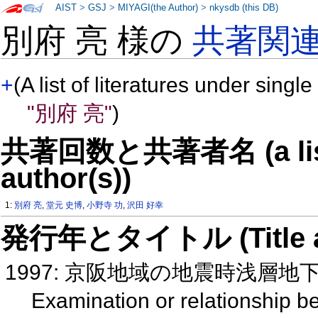
AIST
>
GSJ
>
MIYAGI(the Author)
>
nkysdb (this DB)
別府 亮 様の
共著関
+
(A list of literatures under single
"別府 亮"
)
共著回数と共著者名 (a list o
author(s))
1:
別府 亮
,
堂元 史博
,
小野寺 功
,
沢田 好幸
発行年とタイトル (Title and 
1997: 京阪地域の地震時浅層
Examination or relationship b